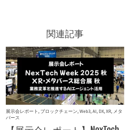
関連記事
展示会レポート
,
ブロックチェーン
,
Web3
,
AI
,
DX
,
XR
,
メタ
バース