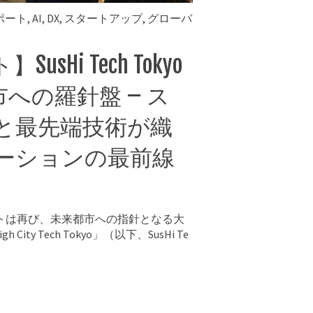
ポート
,
AI
,
DX
,
スタートアップ
,
グローバ
sHi Tech Tokyo
市への羅針盤 – ス
と最先端技術が織
ーションの最前線
イトは再び、未来都市への指針となる大
h City Tech Tokyo」（以下、SusHi Te