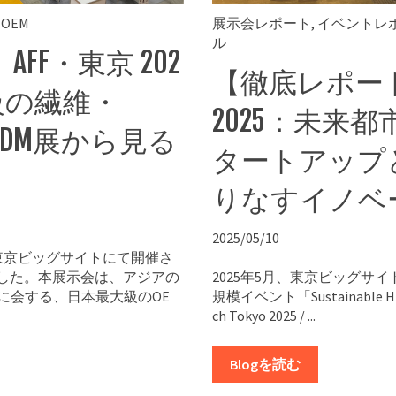
,
OEM
展示会レポート
,
イベントレ
ル
FF・東京 202
【徹底レポート】Su
級の繊維・
2025：未来都
ODM展から見る
タートアップ
りなすイノベ
2025/05/10
間、東京ビッグサイトにて開催さ
しました。本展示会は、アジアの
2025年5月、東京ビッグサ
に会する、日本最大級のOE
規模イベント「Sustainable Hig
ch Tokyo 2025 / ...
Blogを読む